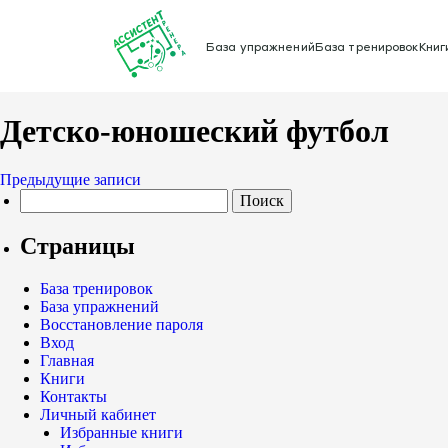
База упражнений
База тренировок
Книг
Детско-юношеский футбол
Навигация
Предыдущие записи
Найти:
по
записям
Страницы
База тренировок
База упражнений
Восстановление пароля
Вход
Главная
Книги
Контакты
Личный кабинет
Избранные книги