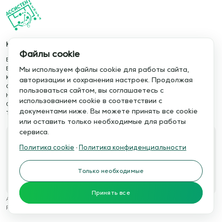
Каталог
Информация
Файлы cookie
База упражнений
О сервисе
База тренировок
Отзывы
Мы используем файлы cookie для работы сайта,
Книги
Сотрудничество
авторизации и сохранения настроек. Продолжая
Статьи
Политика конфиденциальности
пользоваться сайтом, вы соглашаетесь с
Новости
Политика cookie
использованием cookie в соответствии с
Обучение сервису
Правила использования
документами ниже. Вы можете принять все cookie
Тактический менеджер
Публичная оферта
или оставить только необходимые для работы
сервиса.
Свяжитесь с нами
Политика cookie
·
Политика конфиденциальности
Телефон:
Электронная почта:
+7 978 793 21 93
info@assistent-trenera.ru
Только необходимые
Telegram
MAX
Принять все
Ассистент тренера © 2015-2026
Разработка сайтов
WTSTUDIO.RU