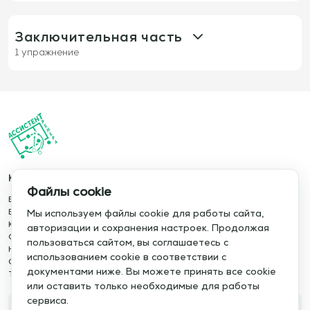
1346: Игра на владение мячом 8×8 (+4) с
ротационной перегрузкой и игроками в
конечных зонах
Заключительная часть
1 упражнение
1330: Игра 9х9 (+3 вратаря): Построение
атак для взятия двух ворот против игры на
контратаках
Каталог
Информация
Файлы cookie
База упражнений
О сервисе
Организация
База тренировок
Отзывы
Мы используем файлы cookie для работы сайта,
Игроки:
Размер поля:
Книги
Сотрудничество
авторизации и сохранения настроек. Продолжая
12
20х20
Статьи
Политика конфиденциальности
пользоваться сайтом, вы соглашаетесь с
Новости
Политика cookie
использованием cookie в соответствии с
Серий:
Работа:
Обучение сервису
Правила использования
документами ниже. Вы можете принять все cookie
3
4'
Тактический менеджер
Публичная оферта
или оставить только необходимые для работы
Фаза игры:
Тема игры:
сервиса.
Пауза:
Длительность:
Атака/Оборона
Владение мячом с целью