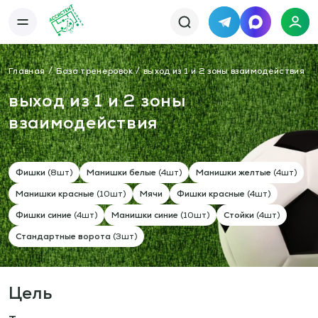
Telegram
MAX
Каталог
База упражнений
Главная
База тренеровок
выход из 1 и 2 зоны взаимодействия
База тренировок
Книги
Статьи
выход из 1 и 2 зоны
Новости
Тактический менеджер
Тарифы
взаимодействия
Информация
О сервисе
Отзывы
Политика конфиденциальности
Фишки
(8шт)
Манишки белые
(4шт)
Манишки желтые
(4шт)
Свяжитесь с нами
Телефон:
Электронная почта:
+7 978 793 21 93
info@assistent-trenera.ru
Манишки красные
(10шт)
Мячи
Фишки красные
(4шт)
Telegram
MAX
Фишки синие
(4шт)
Манишки синие
(10шт)
Стойки
(4шт)
Стандартные ворота
(3шт)
Цель