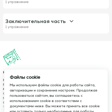
1 упражнение
724: Малая игра 2х2 (+4)+GKs быстрый удар
с игроками, поддерживающими на линии
ворот
Заключительная часть
1 упражнение
784: Владение мячом 3х3 с тремя
дополнительными игроками
Каталог
Информация
Организация
Файлы cookie
База упражнений
О сервисе
Игроки:
База тренировок
Отзывы
Мы используем файлы cookie для работы сайта,
18
Книги
Сотрудничество
авторизации и сохранения настроек. Продолжая
Статьи
Политика конфиденциальности
пользоваться сайтом, вы соглашаетесь с
Описание
Новости
Политика cookie
использованием cookie в соответствии с
Обучение сервису
Правила использования
документами ниже. Вы можете принять все cookie
Тактический менеджер
Публичная оферта
Мы начинаем с 1 игрока на каждой стойке + 1
или оставить только необходимые для работы