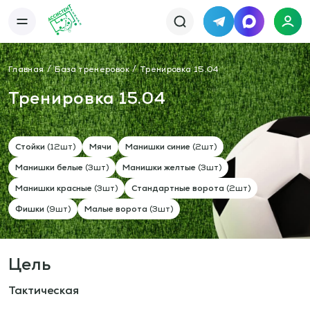
Telegram
MAX
Каталог
База упражнений
Главная
База тренеровок
Тренировка 15.04
База тренировок
Книги
Статьи
Тренировка 15.04
Новости
Тактический менеджер
Тарифы
Информация
О сервисе
Отзывы
Стойки
(12шт)
Мячи
Манишки синие
(2шт)
Политика конфиденциальности
Манишки белые
(3шт)
Манишки желтые
(3шт)
Свяжитесь с нами
Телефон:
Электронная почта:
+7 978 793 21 93
info@assistent-trenera.ru
Манишки красные
(3шт)
Стандартные ворота
(2шт)
Telegram
MAX
Фишки
(9шт)
Малые ворота
(3шт)
Цель
Тактическая