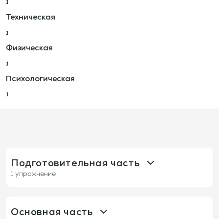
1
Техническая
1
Физическая
1
Психологическая
1
Подготовительная часть
1 упражнение
490: Углы поддержки и игра через линии с
передачей в 4 линии с несколькими
комбинациями
Основная часть