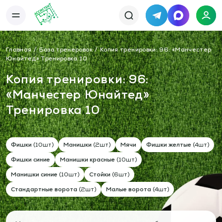
Telegram
MAX
Каталог
База упражнений
Главная
База тренеровок
Копия тренировки: 96: «Манчестер
База тренировок
Книги
Юнайтед» Тренировка 10
Статьи
Новости
Тактический менеджер
Копия тренировки: 96:
Тарифы
«Манчестер Юнайтед»
Информация
О сервисе
Отзывы
Тренировка 10
Политика конфиденциальности
Свяжитесь с нами
Телефон:
Электронная почта:
+7 978 793 21 93
info@assistent-trenera.ru
Telegram
MAX
Фишки
(10шт)
Манишки
(2шт)
Мячи
Фишки желтые
(4шт)
Фишки синие
Манишки красные
(10шт)
Манишки синие
(10шт)
Стойки
(6шт)
Стандартные ворота
(2шт)
Малые ворота
(4шт)