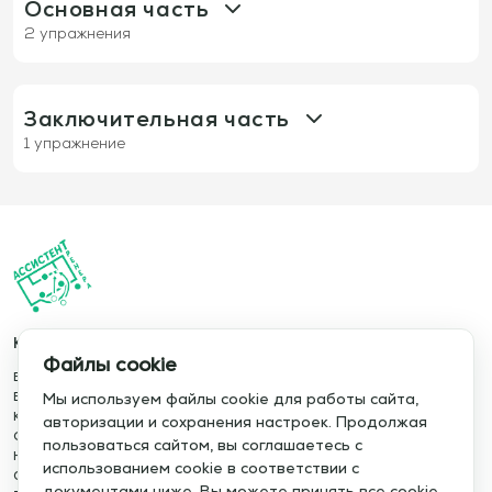
Основная часть
2 упражнения
1371: Игра 5×5 (+вратари) — оборона для
отбора мяча с целью быстрой контратаки
Заключительная часть
1 упражнение
1373: Подготовка к матчу с «Манчестер
Сити»: Глубокий блок + Использование
пространства за высокой линией защиты
Каталог
Информация
Файлы cookie
Тема игры:
База упражнений
О сервисе
Владение мячом с целью
База тренировок
Отзывы
Мы используем файлы cookie для работы сайта,
Организация
Книги
Сотрудничество
авторизации и сохранения настроек. Продолжая
Статьи
Политика конфиденциальности
пользоваться сайтом, вы соглашаетесь с
Игроки:
Размер поля:
Новости
Политика cookie
10
8х8
использованием cookie в соответствии с
Обучение сервису
Правила использования
документами ниже. Вы можете принять все cookie