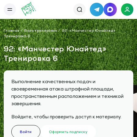
Telegram
MAX
Каталог
База упражнений
Главная
База тренеровок
92: «Манчестер Юнайтед»
База тренировок
Книги
Тренировка 6
Статьи
Новости
Тактический менеджер
92: «Манчестер Юнайтед»
Тарифы
Тренировка 6
Информация
О сервисе
Отзывы
Политика конфиденциальности
Свяжитесь с нами
Телефон:
Электронная почта:
Выполнение качественных подач и
+7 978 793 21 93
info@assistent-trenera.ru
Telegram
MAX
своевременная атака штрафной площади,
пространственным расположением и техникой
завершения.
Войдите, чтобы проверить доступ к материалу.
Войти
Оформить подписку