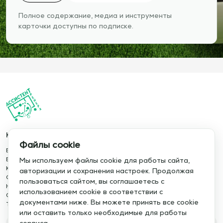
Полное содержание, медиа и инструменты
карточки доступны по подписке.
Каталог
Информация
Файлы cookie
База упражнений
О сервисе
База тренировок
Отзывы
Мы используем файлы cookie для работы сайта,
Книги
Сотрудничество
авторизации и сохранения настроек. Продолжая
Статьи
Политика конфиденциальности
пользоваться сайтом, вы соглашаетесь с
Новости
Политика cookie
использованием cookie в соответствии с
Обучение сервису
Правила использования
документами ниже. Вы можете принять все cookie
Тактический менеджер
Публичная оферта
или оставить только необходимые для работы