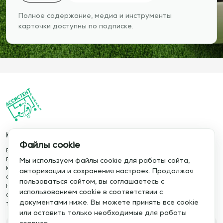
Полное содержание, медиа и инструменты
карточки доступны по подписке.
Каталог
Информация
Файлы cookie
База упражнений
О сервисе
База тренировок
Отзывы
Мы используем файлы cookie для работы сайта,
Книги
Сотрудничество
авторизации и сохранения настроек. Продолжая
Статьи
Политика конфиденциальности
пользоваться сайтом, вы соглашаетесь с
Новости
Политика cookie
использованием cookie в соответствии с
Обучение сервису
Правила использования
документами ниже. Вы можете принять все cookie
Тактический менеджер
Публичная оферта
или оставить только необходимые для работы