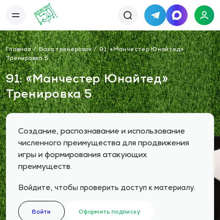
Telegram
MAX
Каталог
База упражнений
Главная
База тренеровок
91: «Манчестер Юнайтед»
База тренировок
Книги
Тренировка 5
Статьи
Новости
Тактический менеджер
91: «Манчестер Юнайтед»
Тарифы
Тренировка 5
Информация
О сервисе
Отзывы
Политика конфиденциальности
Свяжитесь с нами
Телефон:
Электронная почта:
Создание, распознавание и использование
+7 978 793 21 93
info@assistent-trenera.ru
Telegram
MAX
численного преимущества для продвижения
игры и формирования атакующих
преимуществ.
Войдите, чтобы проверить доступ к материалу.
Войти
Оформить подписку