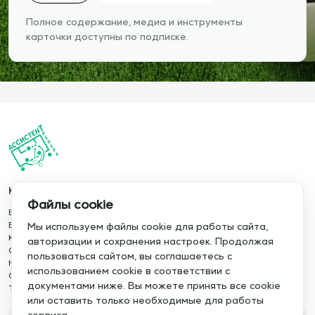
Полное содержание, медиа и инструменты
карточки доступны по подписке.
Каталог
Информация
Файлы cookie
База упражнений
О сервисе
База тренировок
Отзывы
Мы используем файлы cookie для работы сайта,
Книги
Сотрудничество
авторизации и сохранения настроек. Продолжая
Статьи
Политика конфиденциальности
пользоваться сайтом, вы соглашаетесь с
Новости
Политика cookie
использованием cookie в соответствии с
Обучение сервису
Правила использования
документами ниже. Вы можете принять все cookie
Тактический менеджер
Публичная оферта
или оставить только необходимые для работы