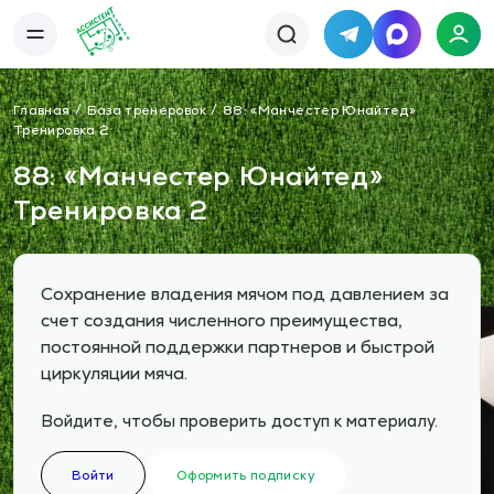
Telegram
MAX
Каталог
База упражнений
Главная
База тренеровок
88: «Манчестер Юнайтед»
База тренировок
Книги
Тренировка 2
Статьи
Новости
Тактический менеджер
88: «Манчестер Юнайтед»
Тарифы
Тренировка 2
Информация
О сервисе
Отзывы
Политика конфиденциальности
Свяжитесь с нами
Телефон:
Электронная почта:
Сохранение владения мячом под давлением за
+7 978 793 21 93
info@assistent-trenera.ru
Telegram
MAX
счет создания численного преимущества,
постоянной поддержки партнеров и быстрой
циркуляции мяча.
Войдите, чтобы проверить доступ к материалу.
Войти
Оформить подписку