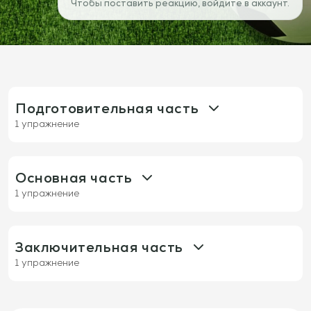
Чтобы поставить реакцию, войдите в аккаунт.
Подготовительная часть
1 упражнение
1319: Сохранение мяча и давление —
Разминка (63)
Основная часть
1 упражнение
1261: Владение/Позиции/Прессинг 4х4х4
Вариант (анимация)
Заключительная часть
1 упражнение
535: Своевременные движения 4х4х4
(анимация)