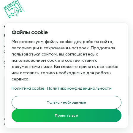
Каталог
Информация
Файлы cookie
База упражнений
О сервисе
База тренировок
Отзывы
Мы используем файлы cookie для работы сайта,
Книги
Сотрудничество
авторизации и сохранения настроек. Продолжая
Статьи
Политика конфиденциальности
пользоваться сайтом, вы соглашаетесь с
Новости
Политика cookie
использованием cookie в соответствии с
Обучение сервису
Правила использования
документами ниже. Вы можете принять все cookie
Тактический менеджер
Публичная оферта
или оставить только необходимые для работы
сервиса.
Свяжитесь с нами
Политика cookie
·
Политика конфиденциальности
Телефон:
Электронная почта:
+7 978 793 21 93
info@assistent-trenera.ru
Только необходимые
Telegram
MAX
Принять все
Ассистент тренера © 2015-2026
Разработка сайтов
WTSTUDIO.RU