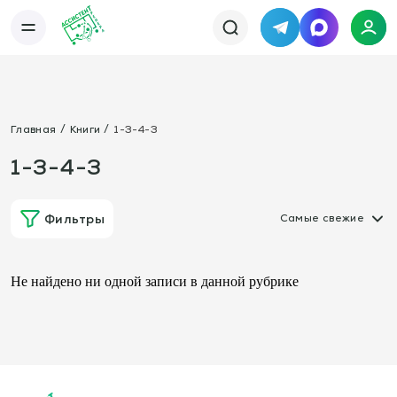
Telegram
MAX
Каталог
База упражнений
База тренировок
Книги
Статьи
Новости
Тактический менеджер
Главная
Книги
1-3-4-3
Тарифы
1-3-4-3
Информация
О сервисе
Отзывы
Политика конфиденциальности
Фильтры
Самые свежие
Свяжитесь с нами
Телефон:
Электронная почта:
+7 978 793 21 93
info@assistent-trenera.ru
Telegram
MAX
Не найдено ни одной записи в данной рубрике