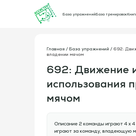
База упражнений
База тренировок
Книг
Главная
База упражнений
692: Движ
владении мячом
692: Движение и
использования п
мячом
Описание 2 команды играют 4 х 
играют за команду, владеющую мя