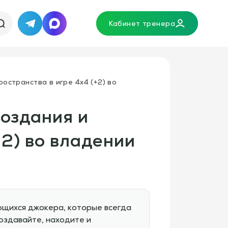
Кабинет тренера
Telegram
MAX
остранства в игре 4х4 (+2) во
оздания и
+2) во владении
ющихся джокера, которые всегда
оздавайте, находите и