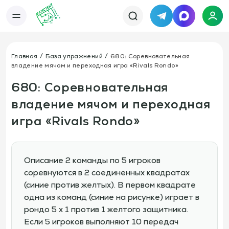
Telegram
MAX
Каталог
База упражнений
База тренировок
Главная
База упражнений
680: Соревновательная
Книги
Статьи
владение мячом и переходная игра «Rivals Rondo»
Новости
Тактический менеджер
Тарифы
680: Соревновательная
Информация
владение мячом и переходная
О сервисе
Отзывы
Политика конфиденциальности
игра «Rivals Rondo»
Свяжитесь с нами
Телефон:
Электронная почта:
+7 978 793 21 93
info@assistent-trenera.ru
Telegram
MAX
Описание 2 команды по 5 игроков
соревнуются в 2 соединенных квадратах
(синие против желтых). В первом квадрате
одна из команд (синие на рисунке) играет в
рондо 5 х 1 против 1 желтого защитника.
Если 5 игроков выполняют 10 передач