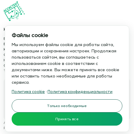
Каталог
Информация
Файлы cookie
База упражнений
О сервисе
База тренировок
Отзывы
Мы используем файлы cookie для работы сайта,
Книги
Сотрудничество
авторизации и сохранения настроек. Продолжая
Статьи
Политика конфиденциальности
пользоваться сайтом, вы соглашаетесь с
Новости
Политика cookie
использованием cookie в соответствии с
Обучение сервису
Правила использования
документами ниже. Вы можете принять все cookie
Тактический менеджер
Публичная оферта
или оставить только необходимые для работы
сервиса.
Свяжитесь с нами
Политика cookie
·
Политика конфиденциальности
Телефон:
Электронная почта:
+7 978 793 21 93
info@assistent-trenera.ru
Только необходимые
Telegram
MAX
Принять все
Ассистент тренера © 2015-2026
Разработка сайтов
WTSTUDIO.RU