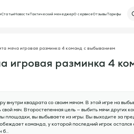
и
Статьи
Новости
Тактический менеджер
О сервисе
Отзывы
Тарифы
ита мяча игровая разминка 4 команд с выбыванием
а игровая разминка 4 ко
ру внутри квадрата со своим мячом. В этой игре на выб
ь свой мяч. Второстепенная цель — выбить мячи других к
лы площадки, вы выбываете из игры. Вы выходите за пр
Побеждает команда, у которой последний игрок остался 
ч б…