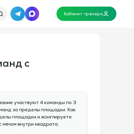
Кабинет тренера
Telegram
MAX
манд с
ывание участвуют 4 команды по 3
оманд за пределы площадки. Как
еделы площадки и жонглируете
с мячом внутри квадрата.