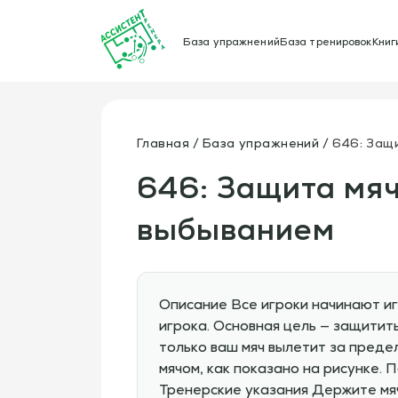
База упражнений
База тренировок
Книг
Главная
База упражнений
646: Защ
646: Защита мяч
выбыванием
Описание Все игроки начинают иг
игрока. Основная цель — защитит
только ваш мяч вылетит за преде
мячом, как показано на рисунке. 
Тренерские указания Держите мя