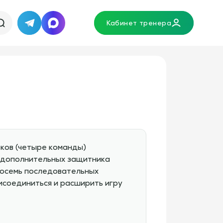
Кабинет тренера
Telegram
MAX
ков (четыре команды)
ва дополнительных защитника
восемь последовательных
исоединиться и расширить игру