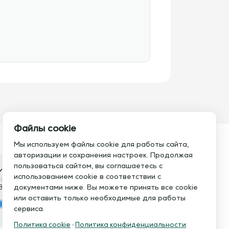
Файлы cookie
Мы используем файлы cookie для работы сайта,
авторизации и сохранения настроек. Продолжая
пользоваться сайтом, вы соглашаетесь с
итесь с нами
использованием cookie в соответствии с
:
Электронная почта:
8 793 21 93
документами ниже. Вы можете принять все cookie
info@assistent-trenera.ru
или оставить только необходимые для работы
legram
MAX
сервиса.
Политика cookie
·
Политика конфиденциальности