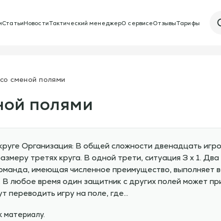
и
Статьи
Новости
Тактический менеджер
О сервисе
Отзывы
Тарифы
1 со сменой полями
еной полями
круге Организация: В общей сложности двенадцать игро
азмеру третях круга. В одной трети, ситуация 3 х 1. Д
 команда, имеющая численное преимущество, выполняет 
. В любое время один защитник с других полей может пр
т переводить игру на поле, где…
к материалу.