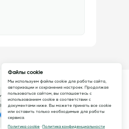
Файлы cookie
Мы используем файлы cookie для работы сайта,
авторизации и сохранения настроек. Продолжая
пользоваться сайтом, вы соглашаетесь с
итесь с нами
использованием cookie в соответствии с
:
Электронная почта:
8 793 21 93
документами ниже. Вы можете принять все cookie
info@assistent-trenera.ru
или оставить только необходимые для работы
legram
MAX
сервиса.
Политика cookie
·
Политика конфиденциальности