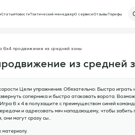
и
Статьи
Новости
Тактический менеджер
О сервисе
Отзывы
Тарифы
ра 6х4 продвижение из средней зоны
продвижение из средней 
корости Цели упражнения: Обязательно: Быстро играть 
звернуть соперника и быстро атаковать ворота. Возмож
 Игра 6 х 4 в полузащите с преимуществом синей команд
передачи и адресовать мяч нападающему, чтобы забить 
, они могут сразу сы…
к материалу.