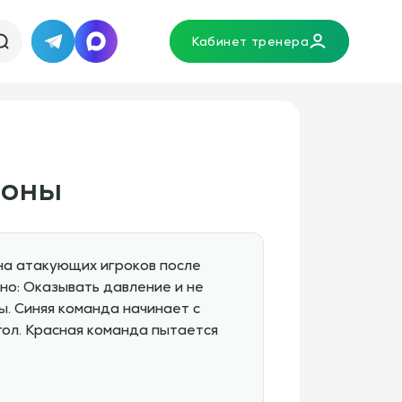
Кабинет тренера
Telegram
MAX
зоны
на атакующих игроков после
но: Оказывать давление и не
ы. Синяя команда начинает с
гол. Красная команда пытается