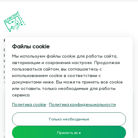
Каталог
Информация
Файлы cookie
База упражнений
О сервисе
База тренировок
Отзывы
Мы используем файлы cookie для работы сайта,
Книги
Сотрудничество
авторизации и сохранения настроек. Продолжая
Статьи
Политика конфиденциальности
пользоваться сайтом, вы соглашаетесь с
Новости
Политика cookie
использованием cookie в соответствии с
Обучение сервису
Правила использования
документами ниже. Вы можете принять все cookie
Тактический менеджер
Публичная оферта
или оставить только необходимые для работы
сервиса.
Свяжитесь с нами
Политика cookie
·
Политика конфиденциальности
Телефон:
Электронная почта:
+7 978 793 21 93
info@assistent-trenera.ru
Только необходимые
Telegram
MAX
Принять все
Ассистент тренера © 2015-2026