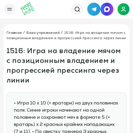
Telegram
MAX
Каталог
База упражнений
База тренировок
Главная
База упражнений
1516: Игра на владение мячом с
Книги
Статьи
позиционным владением и прогрессией прессинга через линии
Новости
Тактический менеджер
Тарифы
1516: Игра на владение мячом
Информация
с позиционным владением и
О сервисе
Отзывы
Политика конфиденциальности
прогрессией прессинга через
Свяжитесь с нами
Телефон:
Электронная почта:
линии
+7 978 793 21 93
info@assistent-trenera.ru
Telegram
MAX
• Игра 10 х 10 (+ вратари) на двух половинах
поля. Синие игроки начинают на одной
половине и сохраняют мяч в формате 5 (+
вратарь) х 2 красных крайних нападающих
(7 и 11). • По свистку тренера 3 красных