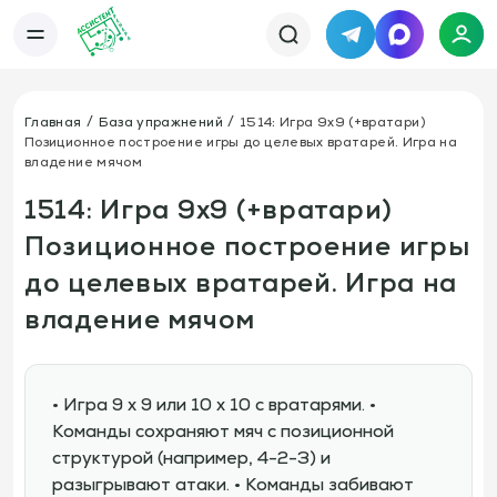
Telegram
MAX
Каталог
База упражнений
База тренировок
Главная
База упражнений
1514: Игра 9х9 (+вратари)
Книги
Статьи
Позиционное построение игры до целевых вратарей. Игра на
Новости
Тактический менеджер
владение мячом
Тарифы
1514: Игра 9х9 (+вратари)
Информация
О сервисе
Отзывы
Позиционное построение игры
Политика конфиденциальности
Свяжитесь с нами
до целевых вратарей. Игра на
Телефон:
Электронная почта:
+7 978 793 21 93
info@assistent-trenera.ru
владение мячом
Telegram
MAX
• Игра 9 х 9 или 10 х 10 с вратарями. •
Команды сохраняют мяч с позиционной
структурой (например, 4-2-3) и
разыгрывают атаки. • Команды забивают