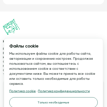
Каталог
Информация
Файлы cookie
База упражнений
О сервисе
База тренировок
Отзывы
Мы используем файлы cookie для работы сайта,
Книги
Сотрудничество
авторизации и сохранения настроек. Продолжая
Статьи
Политика конфиденциальности
пользоваться сайтом, вы соглашаетесь с
Новости
Политика cookie
использованием cookie в соответствии с
Обучение сервису
Правила использования
документами ниже. Вы можете принять все cookie
Тактический менеджер
Публичная оферта
или оставить только необходимые для работы
сервиса.
Свяжитесь с нами
Политика cookie
·
Политика конфиденциальности
Телефон:
Электронная почта:
+7 978 793 21 93
info@assistent-trenera.ru
Только необходимые
Telegram
MAX