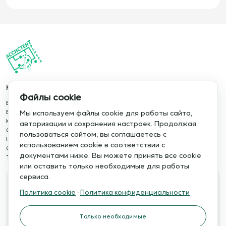
Каталог
Информация
Файлы cookie
База упражнений
О сервисе
База тренировок
Отзывы
Мы используем файлы cookie для работы сайта,
Книги
Сотрудничество
авторизации и сохранения настроек. Продолжая
Статьи
Политика конфиденциальности
пользоваться сайтом, вы соглашаетесь с
Новости
Политика cookie
использованием cookie в соответствии с
Обучение сервису
Правила использования
документами ниже. Вы можете принять все cookie
Тактический менеджер
Публичная оферта
или оставить только необходимые для работы
сервиса.
Свяжитесь с нами
Политика cookie
·
Политика конфиденциальности
Телефон:
Электронная почта:
+7 978 793 21 93
info@assistent-trenera.ru
Только необходимые
Telegram
MAX