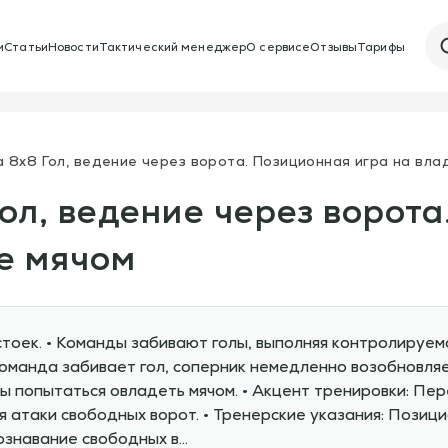
и
Статьи
Новости
Тактический менеджер
О сервисе
Отзывы
Тарифы
а 8х8 Гол, ведение через ворота. Позиционная игра на вл
Гол, ведение через ворот
е мячом
 стоек. • Команды забивают голы, выполняя контролируе
 команда забивает гол, соперник немедленно возобновляе
ы попытаться овладеть мячом. • Акцент тренировки: Пе
 атаки свободных ворот. • Тренерские указания: Позици
ознавание свободных в…