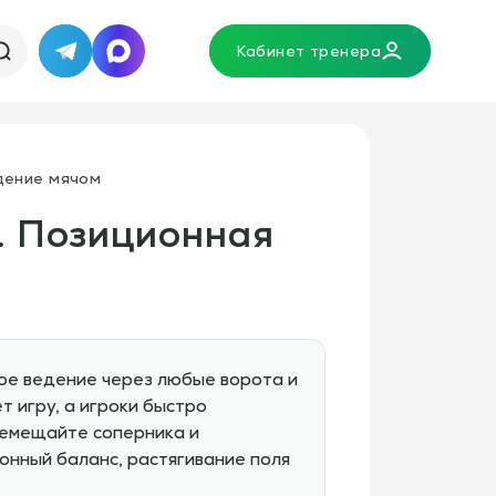
Кабинет тренера
Telegram
MAX
адение мячом
а. Позиционная
мое ведение через любые ворота и
т игру, а игроки быстро
ремещайте соперника и
онный баланс, растягивание поля