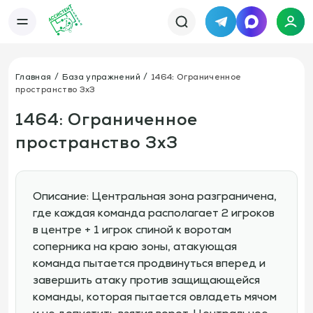
Telegram
MAX
Каталог
База упражнений
База тренировок
Главная
База упражнений
1464: Ограниченное
Книги
Статьи
пространство 3х3
Новости
Тактический менеджер
Тарифы
1464: Ограниченное
Информация
пространство 3х3
О сервисе
Отзывы
Политика конфиденциальности
Свяжитесь с нами
Телефон:
Электронная почта:
+7 978 793 21 93
info@assistent-trenera.ru
Описание: Центральная зона разграничена,
Telegram
MAX
где каждая команда располагает 2 игроков
в центре + 1 игрок спиной к воротам
соперника на краю зоны, атакующая
команда пытается продвинуться вперед и
завершить атаку против защищающейся
команды, которая пытается овладеть мячом