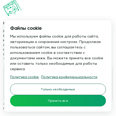
Каталог
Информация
Файлы cookie
База упражнений
О сервисе
База тренировок
Отзывы
Мы используем файлы cookie для работы сайта,
Книги
Сотрудничество
авторизации и сохранения настроек. Продолжая
Статьи
Политика конфиденциальности
пользоваться сайтом, вы соглашаетесь с
Новости
Политика cookie
использованием cookie в соответствии с
Обучение сервису
Правила использования
документами ниже. Вы можете принять все cookie
Тактический менеджер
Публичная оферта
или оставить только необходимые для работы
сервиса.
Свяжитесь с нами
Политика cookie
·
Политика конфиденциальности
Телефон:
Электронная почта:
+7 978 793 21 93
info@assistent-trenera.ru
Только необходимые
Telegram
MAX
Принять все
Ассистент тренера © 2015-2026
Разработка сайтов
WTSTUDIO.RU