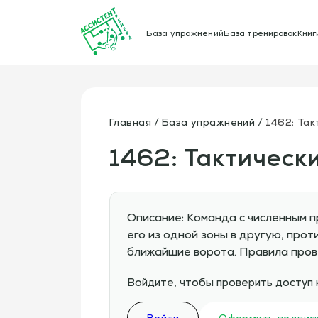
База упражнений
База тренировок
Книг
Главная
База упражнений
1462: Так
1462: Тактическ
Описание: Команда с численным п
его из одной зоны в другую, про
ближайшие ворота. Правила пров
Войдите, чтобы проверить доступ 
Войти
Оформить подпис