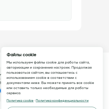
Файлы cookie
Мы используем файлы cookie для работы сайта,
авторизации и сохранения настроек. Продолжая
пользоваться сайтом, вы соглашаетесь с
итесь с нами
использованием cookie в соответствии с
:
Электронная почта:
8 793 21 93
документами ниже. Вы можете принять все cookie
info@assistent-trenera.ru
или оставить только необходимые для работы
legram
MAX
сервиса.
Политика cookie
·
Политика конфиденциальности