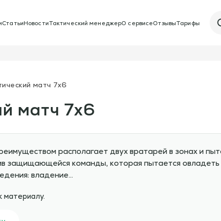
и
Статьи
Новости
Тактический менеджер
О сервисе
Отзывы
Тарифы
тический матч 7х6
ий матч 7х6
реимуществом располагает двух вратарей в зонах и пыт
тив защищающейся команды, которая пытается овладеть м
едения: владение…
к материалу.
ку