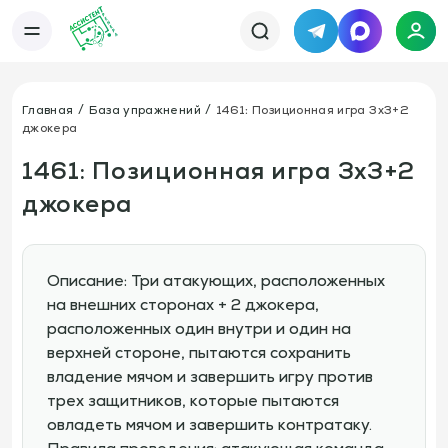
Telegram
MAX
Каталог
База упражнений
База тренировок
Главная
База упражнений
1461: Позиционная игра 3х3+2
Книги
Статьи
джокера
Новости
Тактический менеджер
Тарифы
1461: Позиционная игра 3х3+2
Информация
джокера
О сервисе
Отзывы
Политика конфиденциальности
Свяжитесь с нами
Телефон:
Электронная почта:
+7 978 793 21 93
info@assistent-trenera.ru
Описание: Три атакующих, расположенных
Telegram
MAX
на внешних сторонах + 2 джокера,
расположенных один внутри и один на
верхней стороне, пытаются сохранить
владение мячом и завершить игру против
трех защитников, которые пытаются
овладеть мячом и завершить контратаку.