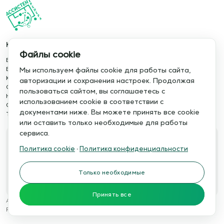
Каталог
Информация
Файлы cookie
База упражнений
О сервисе
База тренировок
Отзывы
Мы используем файлы cookie для работы сайта,
Книги
Сотрудничество
авторизации и сохранения настроек. Продолжая
Статьи
Политика конфиденциальности
пользоваться сайтом, вы соглашаетесь с
Новости
Политика cookie
использованием cookie в соответствии с
Обучение сервису
Правила использования
документами ниже. Вы можете принять все cookie
Тактический менеджер
Публичная оферта
или оставить только необходимые для работы
сервиса.
Свяжитесь с нами
Политика cookie
·
Политика конфиденциальности
Телефон:
Электронная почта:
+7 978 793 21 93
info@assistent-trenera.ru
Только необходимые
Telegram
MAX
Принять все
Ассистент тренера © 2015-2026
Разработка сайтов
WTSTUDIO.RU