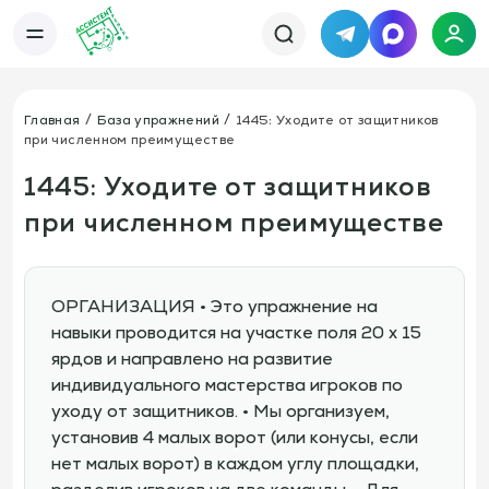
Telegram
MAX
Каталог
База упражнений
База тренировок
Главная
База упражнений
1445: Уходите от защитников
Книги
Статьи
при численном преимуществе
Новости
Тактический менеджер
Тарифы
1445: Уходите от защитников
Информация
при численном преимуществе
О сервисе
Отзывы
Политика конфиденциальности
Свяжитесь с нами
Телефон:
Электронная почта:
+7 978 793 21 93
info@assistent-trenera.ru
ОРГАНИЗАЦИЯ • Это упражнение на
Telegram
MAX
навыки проводится на участке поля 20 х 15
ярдов и направлено на развитие
индивидуального мастерства игроков по
уходу от защитников. • Мы организуем,
установив 4 малых ворот (или конусы, если
нет малых ворот) в каждом углу площадки,