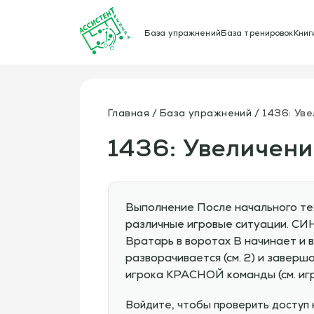
База упражнений
База тренировок
Книг
Главная
База упражнений
1436: Уве
1436: Увеличени
Выполнение После начального тех
различные игровые ситуации. СИ
Вратарь в воротах В начинает и в
разворачивается (см. 2) и заверш
игрока КРАСНОЙ команды (см. игр
Войдите, чтобы проверить доступ 