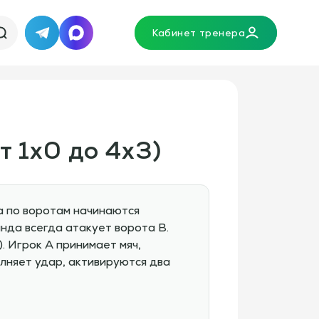
Кабинет тренера
Telegram
MAX
т 1х0 до 4х3)
а по воротам начинаются
нда всегда атакует ворота В.
). Игрок А принимает мяч,
олняет удар, активируются два