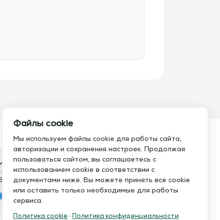
Файлы cookie
Мы используем файлы cookie для работы сайта,
авторизации и сохранения настроек. Продолжая
пользоваться сайтом, вы соглашаетесь с
итесь с нами
использованием cookie в соответствии с
:
Электронная почта:
8 793 21 93
документами ниже. Вы можете принять все cookie
info@assistent-trenera.ru
или оставить только необходимые для работы
legram
MAX
сервиса.
Политика cookie
·
Политика конфиденциальности