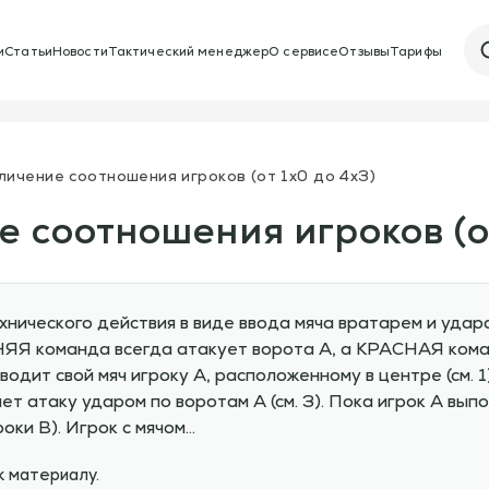
и
Статьи
Новости
Тактический менеджер
О сервисе
Отзывы
Тарифы
личение соотношения игроков (от 1х0 до 4х3)
е соотношения игроков (о
нического действия в виде ввода мяча вратарем и удар
НЯЯ команда всегда атакует ворота А, а КРАСНАЯ кома
водит свой мяч игроку А, расположенному в центре (см. 1
ает атаку ударом по воротам А (см. 3). Пока игрок А вып
оки В). Игрок с мячом…
к материалу.