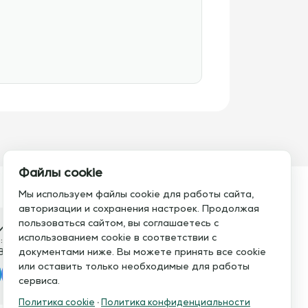
Файлы cookie
Мы используем файлы cookie для работы сайта,
авторизации и сохранения настроек. Продолжая
пользоваться сайтом, вы соглашаетесь с
итесь с нами
использованием cookie в соответствии с
:
Электронная почта:
8 793 21 93
документами ниже. Вы можете принять все cookie
info@assistent-trenera.ru
или оставить только необходимые для работы
legram
MAX
сервиса.
Политика cookie
·
Политика конфиденциальности