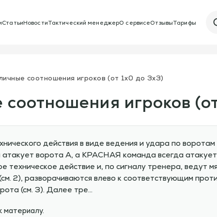
и
Статьи
Новости
Тактический менеджер
О сервисе
Отзывы
Тарифы
личные соотношения игроков (от 1х0 до 3х3)
 соотношения игроков (от
нического действия в виде ведения и удара по воротам
 атакует ворота A, а КРАСНАЯ команда всегда атакует 
техническое действие и, по сигналу тренера, ведут мяч 
 (см. 2), разворачиваются влево к соответствующим про
ота (см. 3). Далее тре…
к материалу.