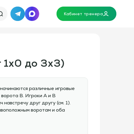
Кабинет тренера
Telegram
MAX
 1х0 до 3х3)
 начинаются различные игровые
ворота B. Игроки A и B
навстречу друг другу (см. 1).
тивоположным воротам и оба