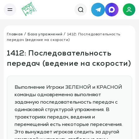
Telegram
MAX
Каталог
База упражнений
База тренировок
Главная
База упражнений
1412: Последовательность
Книги
Статьи
передач (ведение на скорости)
Новости
Тактический менеджер
Тарифы
1412: Последовательность
Информация
передач (ведение на скорости)
О сервисе
Отзывы
Политика конфиденциальности
Свяжитесь с нами
Телефон:
Электронная почта:
+7 978 793 21 93
info@assistent-trenera.ru
Выполнение Игроки ЗЕЛЕНОЙ и КРАСНОЙ
Telegram
MAX
команды одновременно выполняют
заданную последовательность передач с
одинаковой структурой упражнения. В
траекториях передач, ведения и
перемещений есть некоторые пересечения.
Это вынуждает игроков следить за другой