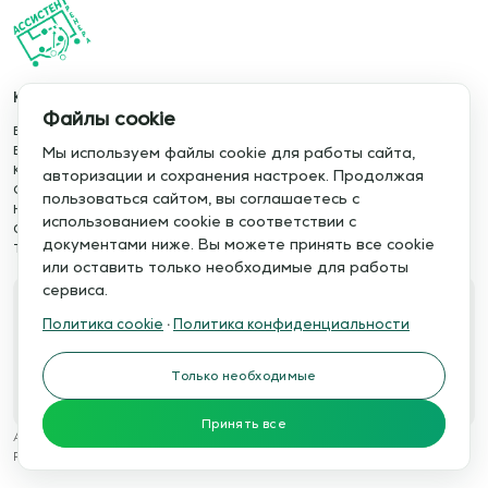
Каталог
Информация
Файлы cookie
База упражнений
О сервисе
База тренировок
Отзывы
Мы используем файлы cookie для работы сайта,
Книги
Сотрудничество
авторизации и сохранения настроек. Продолжая
Статьи
Политика конфиденциальности
пользоваться сайтом, вы соглашаетесь с
Новости
Политика cookie
использованием cookie в соответствии с
Обучение сервису
Правила использования
документами ниже. Вы можете принять все cookie
Тактический менеджер
Публичная оферта
или оставить только необходимые для работы
сервиса.
Свяжитесь с нами
Политика cookie
·
Политика конфиденциальности
Телефон:
Электронная почта:
+7 978 793 21 93
info@assistent-trenera.ru
Только необходимые
Telegram
MAX
Принять все
Ассистент тренера © 2015-2026
Разработка сайтов
WTSTUDIO.RU