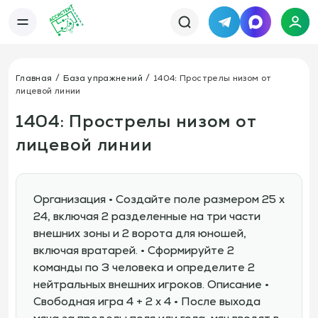
Telegram
MAX
Каталог
База упражнений
База тренировок
Главная
База упражнений
1404: Прострелы низом от
Книги
Статьи
лицевой линии
Новости
Тактический менеджер
Тарифы
1404: Прострелы низом от
Информация
лицевой линии
О сервисе
Отзывы
Политика конфиденциальности
Свяжитесь с нами
Телефон:
Электронная почта:
+7 978 793 21 93
info@assistent-trenera.ru
Организация • Создайте поле размером 25 x
Telegram
MAX
24, включая 2 разделенные на три части
внешних зоны и 2 ворота для юношей,
включая вратарей. • Сформируйте 2
команды по 3 человека и определите 2
нейтральных внешних игроков. Описание •
Свободная игра 4 + 2 х 4 • После выхода