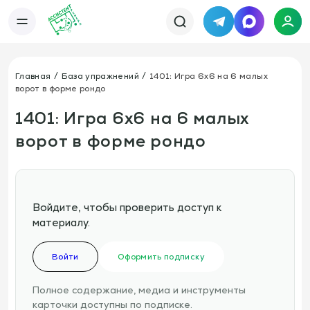
Telegram
MAX
Каталог
База упражнений
База тренировок
Главная
База упражнений
1401: Игра 6х6 на 6 малых
Книги
Статьи
ворот в форме рондо
Новости
Тактический менеджер
Тарифы
1401: Игра 6х6 на 6 малых
Информация
ворот в форме рондо
О сервисе
Отзывы
Политика конфиденциальности
Свяжитесь с нами
Телефон:
Электронная почта:
+7 978 793 21 93
info@assistent-trenera.ru
Telegram
MAX
Войдите, чтобы проверить доступ к
материалу.
Войти
Оформить подписку
Полное содержание, медиа и инструменты
карточки доступны по подписке.