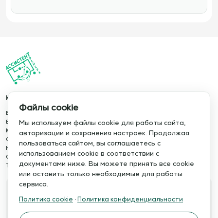
Каталог
Информация
Файлы cookie
База упражнений
О сервисе
База тренировок
Отзывы
Мы используем файлы cookie для работы сайта,
Книги
Сотрудничество
авторизации и сохранения настроек. Продолжая
Статьи
Политика конфиденциальности
пользоваться сайтом, вы соглашаетесь с
Новости
Политика cookie
использованием cookie в соответствии с
Обучение сервису
Правила использования
документами ниже. Вы можете принять все cookie
Тактический менеджер
Публичная оферта
или оставить только необходимые для работы
сервиса.
Свяжитесь с нами
Политика cookie
·
Политика конфиденциальности
Телефон:
Электронная почта:
+7 978 793 21 93
info@assistent-trenera.ru