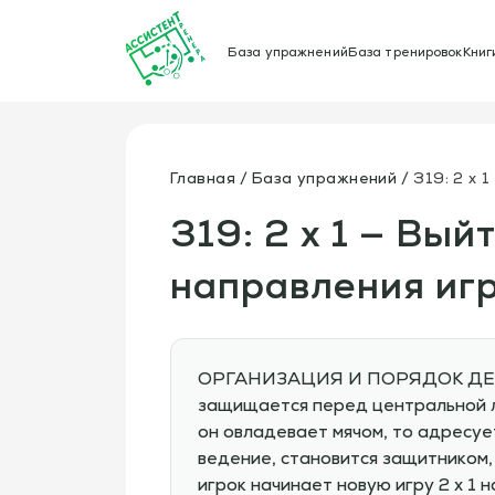
База упражнений
База тренировок
Книг
Главная
База упражнений
319: 2 х 
319: 2 х 1 — Вый
направления иг
ОРГАНИЗАЦИЯ И ПОРЯДОК ДЕЙСТВИ
защищается перед центральной ли
он овладевает мячом, то адресует
ведение, становится защитником
игрок начинает новую игру 2 х 1 