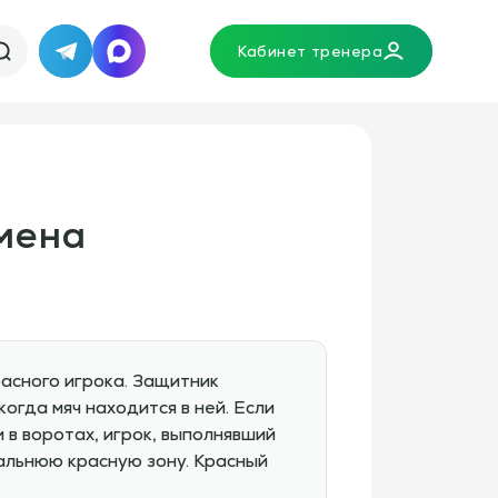
Кабинет тренера
Telegram
MAX
смена
сного игрока. Защитник
огда мяч находится в ней. Если
 в воротах, игрок, выполнявший
альнюю красную зону. Красный