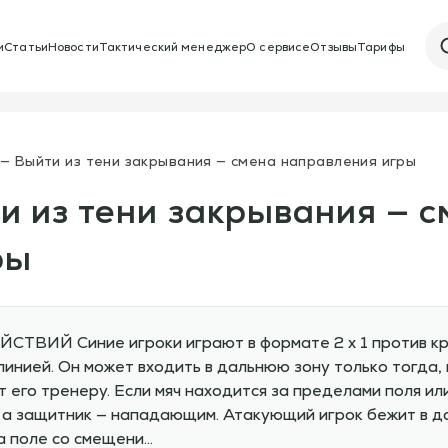
и
Статьи
Новости
Тактический менеджер
О сервисе
Отзывы
Тарифы
1 — Выйти из тени закрывания — смена направления игры
ти из тени закрывания — 
ры
Й Синие игроки играют в формате 2 х 1 против кра
нией. Он может входить в дальнюю зону только тогда, к
 его тренеру. Если мяч находится за пределами поля или
, а защитник — нападающим. Атакующий игрок бежит в д
на поле со смещени…