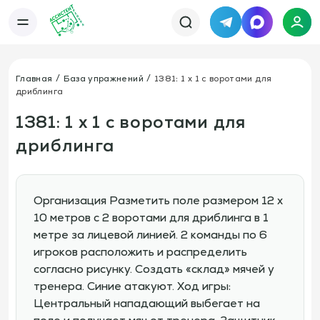
Telegram
MAX
Каталог
База упражнений
База тренировок
Главная
База упражнений
1381: 1 х 1 с воротами для
Книги
Статьи
дриблинга
Новости
Тактический менеджер
Тарифы
1381: 1 х 1 с воротами для
Информация
дриблинга
О сервисе
Отзывы
Политика конфиденциальности
Свяжитесь с нами
Телефон:
Электронная почта:
+7 978 793 21 93
info@assistent-trenera.ru
Организация Разметить поле размером 12 x
Telegram
MAX
10 метров с 2 воротами для дриблинга в 1
метре за лицевой линией. 2 команды по 6
игроков расположить и распределить
согласно рисунку. Создать «склад» мячей у
тренера. Синие атакуют. Ход игры:
Центральный нападающий выбегает на