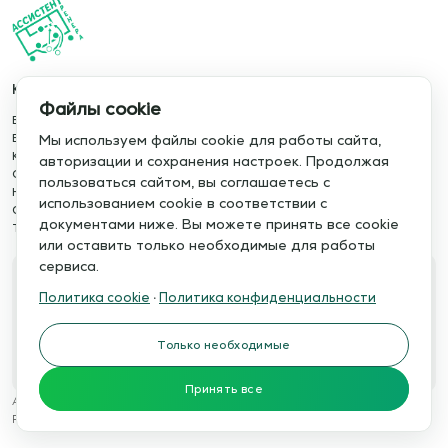
Каталог
Информация
Файлы cookie
База упражнений
О сервисе
База тренировок
Отзывы
Мы используем файлы cookie для работы сайта,
Книги
Сотрудничество
авторизации и сохранения настроек. Продолжая
Статьи
Политика конфиденциальности
пользоваться сайтом, вы соглашаетесь с
Новости
Политика cookie
использованием cookie в соответствии с
Обучение сервису
Правила использования
документами ниже. Вы можете принять все cookie
Тактический менеджер
Публичная оферта
или оставить только необходимые для работы
сервиса.
Свяжитесь с нами
Политика cookie
·
Политика конфиденциальности
Телефон:
Электронная почта:
+7 978 793 21 93
info@assistent-trenera.ru
Только необходимые
Telegram
MAX
Принять все
Ассистент тренера © 2015-2026
Разработка сайтов
WTSTUDIO.RU