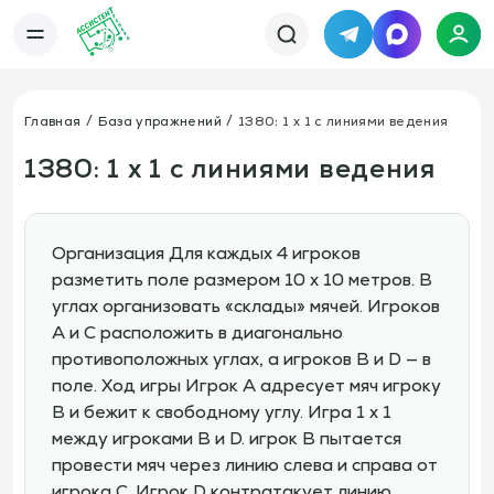
Telegram
MAX
Каталог
База упражнений
База тренировок
Главная
База упражнений
1380: 1 х 1 с линиями ведения
Книги
Статьи
Новости
Тактический менеджер
1380: 1 х 1 с линиями ведения
Тарифы
Информация
О сервисе
Отзывы
Политика конфиденциальности
Организация Для каждых 4 игроков
Свяжитесь с нами
разметить поле размером 10 x 10 метров. В
Телефон:
Электронная почта:
+7 978 793 21 93
info@assistent-trenera.ru
углах организовать «склады» мячей. Игроков
Telegram
MAX
A и C расположить в диагонально
противоположных углах, а игроков B и D — в
поле. Ход игры Игрок A адресует мяч игроку
B и бежит к свободному углу. Игра 1 х 1
между игроками B и D. игрок B пытается
провести мяч через линию слева и справа от
игрока C. Игрок D контратакует линию