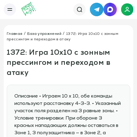
Telegram
MAX
Каталог
База упражнений
База тренировок
Главная
База упражнений
1372: Игра 10х10 с зонным
Книги
Статьи
прессингом и переходом в атаку
Новости
Тактический менеджер
Тарифы
1372: Игра 10х10 с зонным
Информация
прессингом и переходом в
О сервисе
Отзывы
Политика конфиденциальности
атаку
Свяжитесь с нами
Телефон:
Электронная почта:
+7 978 793 21 93
info@assistent-trenera.ru
Telegram
MAX
Описание • Играем 10 х 10, обе команды
используют расстановку 4-3-3. • Указанный
участок поля разделен на 3 равные зоны. •
Условие тренировки: При обороне 3
красных нападающих должны оставаться в
Зоне 1, 3 полузащитника — в Зоне 2, а