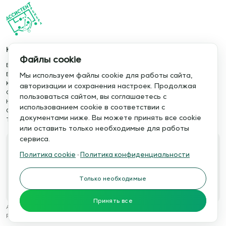
Каталог
Информация
Файлы cookie
База упражнений
О сервисе
База тренировок
Отзывы
Мы используем файлы cookie для работы сайта,
Книги
Сотрудничество
авторизации и сохранения настроек. Продолжая
Статьи
Политика конфиденциальности
пользоваться сайтом, вы соглашаетесь с
Новости
Политика cookie
использованием cookie в соответствии с
Обучение сервису
Правила использования
документами ниже. Вы можете принять все cookie
Тактический менеджер
Публичная оферта
или оставить только необходимые для работы
сервиса.
Свяжитесь с нами
Политика cookie
·
Политика конфиденциальности
Телефон:
Электронная почта:
+7 978 793 21 93
info@assistent-trenera.ru
Только необходимые
Telegram
MAX
Принять все
Ассистент тренера © 2015-2026
Разработка сайтов
WTSTUDIO.RU