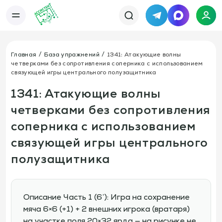
Telegram
MAX
Каталог
База упражнений
База тренировок
Главная
База упражнений
1341: Атакующие волны
Книги
Статьи
четверками без сопротивления соперника с использованием
Новости
Тактический менеджер
связующей игры центрального полузащитника
Тарифы
1341: Атакующие волны
Информация
О сервисе
Отзывы
четверками без сопротивления
Политика конфиденциальности
Свяжитесь с нами
соперника с использованием
Телефон:
Электронная почта:
+7 978 793 21 93
info@assistent-trenera.ru
связующей игры центрального
Telegram
MAX
полузащитника
Описание Часть 1 (6’): Игра на сохранение
мяча 6×6 (+1) + 2 внешних игрока (вратаря)
на участке поля 20×32 ярда — на рисунке не