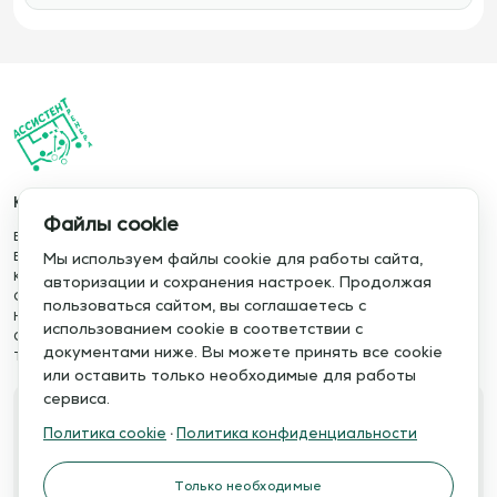
Каталог
Информация
Файлы cookie
База упражнений
О сервисе
База тренировок
Отзывы
Мы используем файлы cookie для работы сайта,
Книги
Сотрудничество
авторизации и сохранения настроек. Продолжая
Статьи
Политика конфиденциальности
пользоваться сайтом, вы соглашаетесь с
Новости
Политика cookie
использованием cookie в соответствии с
Обучение сервису
Правила использования
документами ниже. Вы можете принять все cookie
Тактический менеджер
Публичная оферта
или оставить только необходимые для работы
сервиса.
Свяжитесь с нами
Политика cookie
·
Политика конфиденциальности
Телефон:
Электронная почта:
+7 978 793 21 93
info@assistent-trenera.ru
Только необходимые
Telegram
MAX