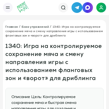
Telegram
MAX
Каталог
База упражнений
База тренировок
Главная
База упражнений
1340: Игра на контролируемое
Книги
Статьи
сохранение мяча и смену направления игры с использованием
Новости
Тактический менеджер
фланговых зон и «ворот» для дриблинга
Тарифы
1340: Игра на контролируемое
Информация
О сервисе
Отзывы
сохранение мяча и смену
Политика конфиденциальности
Свяжитесь с нами
направления игры с
Телефон:
Электронная почта:
+7 978 793 21 93
info@assistent-trenera.ru
использованием фланговых
Telegram
MAX
зон и «ворот» для дриблинга
Описание Цель: Контролируемое
сохранение мяча и быстрая смена
направления игры для создания и