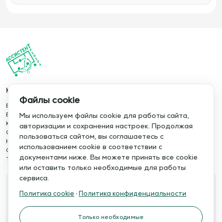
Каталог
Информация
Файлы cookie
База упражнений
О сервисе
База тренировок
Отзывы
Мы используем файлы cookie для работы сайта,
Книги
Сотрудничество
авторизации и сохранения настроек. Продолжая
Статьи
Политика конфиденциальности
пользоваться сайтом, вы соглашаетесь с
Новости
Политика cookie
использованием cookie в соответствии с
Обучение сервису
Правила использования
документами ниже. Вы можете принять все cookie
Тактический менеджер
Публичная оферта
или оставить только необходимые для работы
сервиса.
Свяжитесь с нами
Политика cookie
·
Политика конфиденциальности
Телефон:
Электронная почта:
+7 978 793 21 93
info@assistent-trenera.ru
Только необходимые
Telegram
MAX