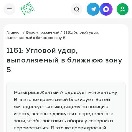
Telegram
MAX
Каталог
База упражнений
База тренировок
Главная
База упражнений
1161: Угловой удар,
Книги
Статьи
выполняемый в ближнюю зону 5
Новости
Тактический менеджер
Тарифы
1161: Угловой удар,
Информация
выполняемый в ближнюю зону
О сервисе
Отзывы
Политика конфиденциальности
5
Свяжитесь с нами
Телефон:
Электронная почта:
+7 978 793 21 93
info@assistent-trenera.ru
Telegram
MAX
Разыгрыш: Желтый А адресует мяч желтому
В, в это же время синий блокирует. Затем
мяч адресуется выходящему на позицию
игроку, зеленые движутся в определенные
зоны, чтобы заставить оборону соперника
переместиться. В это же время красный