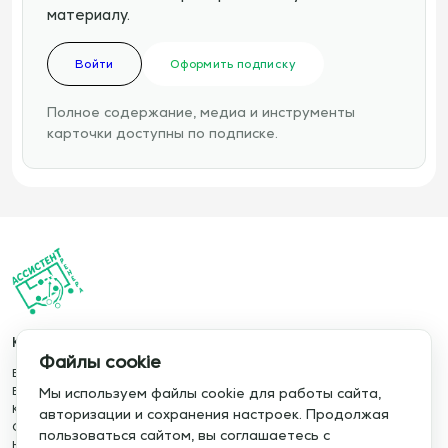
материалу.
Войти
Оформить подписку
Полное содержание, медиа и инструменты
карточки доступны по подписке.
Каталог
Информация
Файлы cookie
База упражнений
О сервисе
База тренировок
Отзывы
Мы используем файлы cookie для работы сайта,
Книги
Сотрудничество
авторизации и сохранения настроек. Продолжая
Статьи
Политика конфиденциальности
пользоваться сайтом, вы соглашаетесь с
Новости
Политика cookie