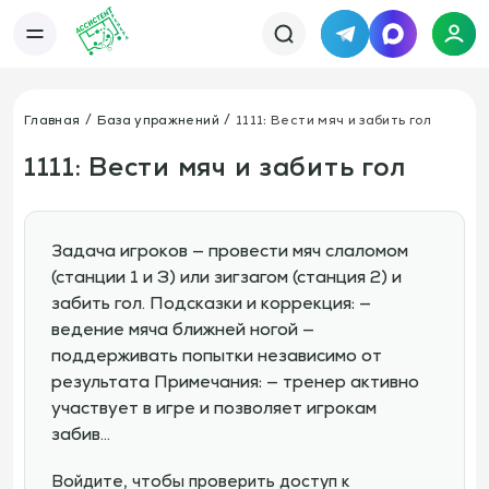
Telegram
MAX
Каталог
База упражнений
База тренировок
Главная
База упражнений
1111: Вести мяч и забить гол
Книги
Статьи
Новости
Тактический менеджер
1111: Вести мяч и забить гол
Тарифы
Информация
О сервисе
Отзывы
Политика конфиденциальности
Задача игроков — провести мяч слаломом
Свяжитесь с нами
(станции 1 и 3) или зигзагом (станция 2) и
Телефон:
Электронная почта:
+7 978 793 21 93
info@assistent-trenera.ru
забить гол. Подсказки и коррекция: —
Telegram
MAX
ведение мяча ближней ногой —
поддерживать попытки независимо от
результата Примечания: — тренер активно
участвует в игре и позволяет игрокам
забив…
Войдите, чтобы проверить доступ к