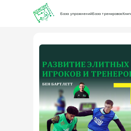
База упражнений
База тренировок
Книг