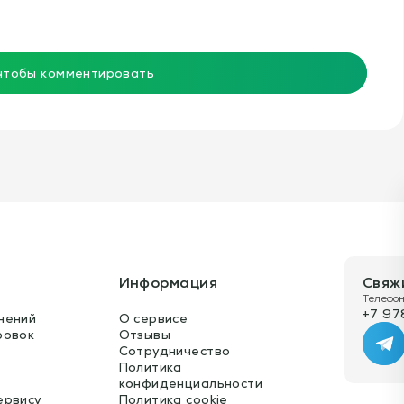
согласования с нашими намерениями. ГЛАВА 11 Наше
Развитие Как Тренеров Анализ того, как тренеры
могут взять на себя ответственность за руководство
и ведение собственного обучения, удовлетворяя при
этом потребности своих игроков. ГЛАВА 12 CODA
 чтобы комментировать
Обзор и размышления о целенаправленном развитии
игроков и тренеров.
Информация
Свяж
Телефон
+7 97
нений
О сервисе
ровок
Отзывы
Te
Сотрудничество
Политика
конфиденциальности
ервису
Политика cookie