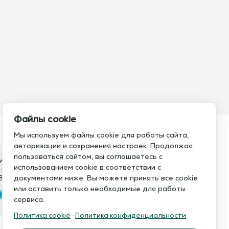
Файлы cookie
Мы используем файлы cookie для работы сайта,
авторизации и сохранения настроек. Продолжая
пользоваться сайтом, вы соглашаетесь с
итесь с нами
использованием cookie в соответствии с
:
Электронная почта:
документами ниже. Вы можете принять все cookie
8 793 21 93
info@assistent-trenera.ru
или оставить только необходимые для работы
legram
MAX
сервиса.
Политика cookie
·
Политика конфиденциальности