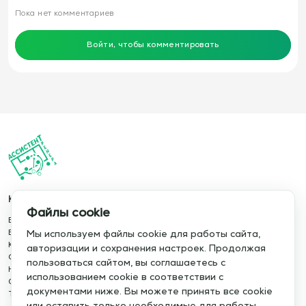
Пока нет комментариев
Войти, чтобы комментировать
Каталог
Информация
Файлы cookie
База упражнений
О сервисе
База тренировок
Отзывы
Мы используем файлы cookie для работы сайта,
Книги
Сотрудничество
авторизации и сохранения настроек. Продолжая
Статьи
Политика конфиденциальности
пользоваться сайтом, вы соглашаетесь с
Новости
Политика cookie
использованием cookie в соответствии с
Обучение сервису
Правила использования
документами ниже. Вы можете принять все cookie
Тактический менеджер
Публичная оферта
или оставить только необходимые для работы