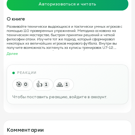
Авторизоваться и читать
О книге
Развивайте технически выдающихся и тактически умных игроков с
помощью 110 проверенных упражнений. Методика основана на
техническом мастерстве, быстром принятии решений и четкой
философии атаки. Изучите тот же подход, который сформировал
некоторых из величайших игроков мирового футбола. Внутри вы
получите возможность заглянуть за кулисы тренировок U7-12.
Тренировки включают в себя рисунки, подробные описания, советы
Далее
тренеров и последовательности действий, которые позволяют
тренерам применять эти методы тренировок в своей команде для
ускорения развития игроков. В 110 упражнениях мы охватываем все
ключевые области развития игроков: первое касание, дриблинг,
РЕАКЦИИ
передачи, 1 х 1, завершение атаки, позиционная игра и принятие
тактических решений. В разделе по тактике описывается система 7 х
7 (3-2-1) с профилями ролей игроков и подробными принципами
🎯
👍
🙏
0
1
1
атаки и защиты, что дает вам уникальное представление о том, как
развивать навыки игроков с глубоким пониманием тактики.
Чтобы поставить реакцию, войдите в аккаунт.
Комментарии